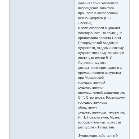
один из своих элементов
возрождение забытого
прошлого в обновлённой
ценной форме» (Н.О.
Лосский).
Школа акварели выражает
благодарность за помощь в
организации проекта Санкт-
Петербургской Академии
художеств, Академическому
художественному лицею при
институте имени В. И.
Сурикова, музею
декоративно-прикладного и
промышленного искусства
при Московской
государственной
художественно-
промышленной академии им.
С. Г. Строганова, Рязанскому
государственному
областному
художественному музею им.
И. П. Пожалостина, Музею
изобразительных искусств
республики Татарстан.
Экспозиция работает с 9