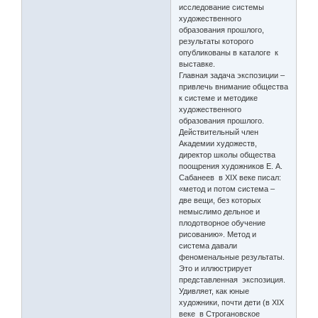
исследование системы
художественного
образования прошлого,
результаты которого
опубликованы в каталоге к
выставке.
Главная задача экспозиции –
привлечь внимание общества
к системе и методике
художественного
образования прошлого.
Действительный член
Академии художеств,
директор школы общества
поощрения художников Е. А.
Сабанеев в ХIХ веке писал:
«метод и потом система –
две вещи, без которых
немыслимо дельное и
плодотворное обучение
рисованию». Метод и
система давали
феноменальные результаты.
Это и иллюстрирует
представленная экспозиция.
Удивляет, как юные
художники, почти дети (в XIX
веке в Строгановское