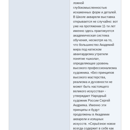
ложной
глубокомысленностью
искаженных форм и деталей.
В Школе акварели выставка
открывается не случайно: вот
уже на протяжении 11-ти лет
именно здесь практикуется
академическая система
обучения, несмотря на то,
что большинство Академий
мира под натиском
авангардизма утратили
понятие «школа»,
определяющее уровень
высокого профессионализма
художника. «Без принципов
высокого мастерства,
реализма и духовности не
может быть настоящего
великого искусства» -
утверждает Народный
художник России Сергей
Андрияка. Именно эти
принципы и будут
продолжены в Академии
акварели и изящных
искусств. «Серьёзное новое
всегда содержит в себе как