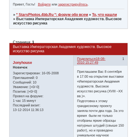
Привет, Гость!
Войдите
или
зарегистрируйтесь
.
»
* StarsPhotos.4bb.Ru *: форум обо всем
»
То, что нашли
»
Выставка Императорская Академия художеств. Высокое
искусство рисунка
Страница:
1
Выставка Императорская Академия художеств. Высокое
искусство рисунка
Поделиться
18-08-
1
Jonyhouse
2010 15:27:49
Новичок
Приглашаем Вас 8 сентября
Зарегистрирован
: 16-05-2008
в 17.00 на открытие выставки
Приглашений:
0
«Императорская Академия
Сообщений:
10
художеств. Высокое
Уважение:
[+0/-0]
искусство рисунка (XVIII –XX
Позитив:
[+0/-0]
вв.)».
Провел на форуме:
1 час 15 минут
Подготовка к этому
Последний визит:
грандиозному проекту
13-12-2014 11:36:13
заняла почти два года. За это
время были не только
отобраны яркие образцы
натурных штудий (свыше 150
работ), но и проведено
уникальное научное