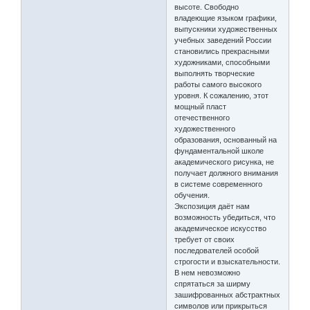
высоте. Свободно
владеющие языком графики,
выпускники художественных
учебных заведений России
становились прекрасными
художниками, способными
выполнять творческие
работы самого высокого
уровня. К сожалению, этот
мощный пласт
отечественного
художественного
образования, основанный на
фундаментальной школе
академического рисунка, не
получает должного внимания
в системе современного
обучения.
Экспозиция даёт нам
возможность убедиться, что
академическое искусство
требует от своих
последователей особой
строгости и взыскательности.
В нем невозможно
спрятаться за ширму
зашифрованных абстрактных
символов или прикрыться