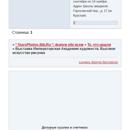
сентября по 14 ноября.
Адрес Школы акварели:
Гороховский пер., д. 17 (м.
Курская)
0
Страница:
1
»
* StarsPhotos.4bb.Ru *: форум обо всем
»
То, что нашли
»
Выставка Императорская Академия художеств. Высокое
искусство рисунка
создать форум бесплатно
Деловые ссылки и счетчики: