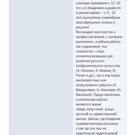
училище принимали с 12 -15
лет, а в Академию художеств
в разное время – с 6 - 16
лет) выполняли сложнейшие
многофигурные эскизы и
рисунки!
Восхищают мастерство и
профессионализм, с которым
выполнены учебные работы
как художников, чье
творчество стало
основополагающим для
развития русского
изобразительного искусства
(А. Лосенко, А. Иванов, И.
Репин и др.), так и мастеров
малоизвестных или
незаслуженно забытых (К.
Мордасевич, А. Николаев, Ю.
Васильев). Представленные
ученические работы
являются ярким
свиде¬тельством мощи
русской ху¬дожественной
школы. Школы, где владение
художественным рисунком
стоит до сих пор на
практически недосягаемой